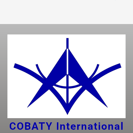
COBATY I
nternational